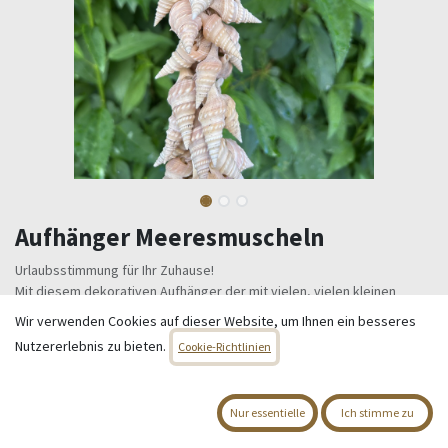
Aufhänger Meeresmuscheln
Urlaubsstimmung für Ihr Zuhause!
Mit diesem dekorativen Aufhänger der mit vielen, vielen kleinen
Meeresmuschel bestückt ist.
Wir verwenden Cookies auf dieser Website, um Ihnen ein besseres
Maße: H 25,00 cm - Durchmesser 6,00 cm
Nutzererlebnis zu bieten.
Cookie-Richtlinien
In drei verschiedenen Ausführungen, sprich Muschelarten, erhältlich.
(Ganz weiß - leider nicht lieferbar.)
7,95
€
Nur essentielle
Ich stimme zu
Alle Preise inkl. MwSt.
zzgl. Versandkosten