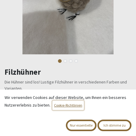
Filzhühner
Die Hühner sind los! Lustige Filzhühner in verschiedenen Farben und
Varianten.
Einzeln oder im Set als kleine "Hühnerfarm" sind sie eine originelle
Wir verwenden Cookies auf dieser Website, um Ihnen ein besseres
Dekoidee.
Nutzererlebnis zu bieten.
Cookie-Richtlinien
Huhn beige, groß und mit Goldkette - Größe 15 cm
Huhn gelb-orange, braun und schwarz - Größe 12 cm
14,95
€
Nur essentielle
Ich stimme zu
Alle Preise inkl. MwSt.
zzgl. Versandkosten