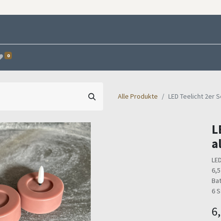
0
Alle Produkte
LED Teelicht 2er 
L
a
LED
6,5
Bat
6 
6