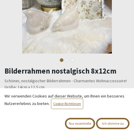
Bilderrahmen nostalgisch 8x12cm
Schöner, nostalgischer Bilderrahmen - Charmantes Wohnaccessoire!
Größe: 14cm x 12,5 cm
Bildergröße: 8 cm x 12 cm
Wir verwenden Cookies auf dieser Website, um Ihnen ein besseres
Nutzererlebnis zu bieten.
16,95
€
Cookie-Richtlinien
Alle Preise inkl. MwSt.
zzgl. Versandkosten
Nur essentielle
Ich stimme zu
Nur 3 Einheiten auf Lager.