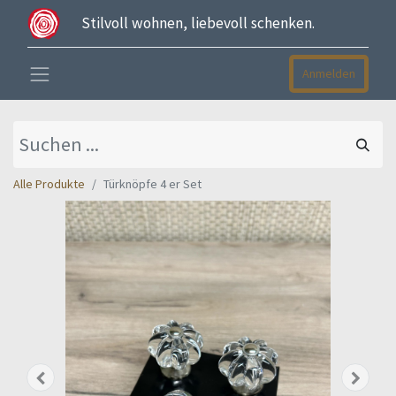
Stilvoll wohnen, liebevoll schenken.
Anmelden
Alle Produkte
Türknöpfe 4 er Set