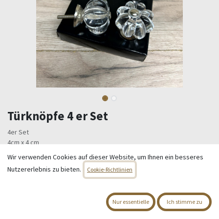
Türknöpfe 4 er Set
4er Set
4cm x 4 cm
Wir verwenden Cookies auf dieser Website, um Ihnen ein besseres
15,80
€
Alle Preise inkl. MwSt.
zzgl. Versandkosten
Nutzererlebnis zu bieten.
Cookie-Richtlinien
Nur 3 Einheiten auf Lager.
Nur essentielle
Ich stimme zu
IN DEN WARENKORB