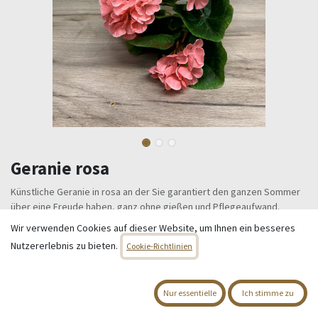
Geranie rosa
Künstliche Geranie in rosa an der Sie garantiert den ganzen Sommer
über eine Freude haben, ganz ohne gießen und Pflegeaufwand.
Länge 25 cm
Wir verwenden Cookies auf dieser Website, um Ihnen ein besseres
Nutzererlebnis zu bieten.
8,95
€
Cookie-Richtlinien
Alle Preise inkl. MwSt.
zzgl. Versandkosten
Nur essentielle
Ich stimme zu
Nur 6 Einheiten auf Lager.