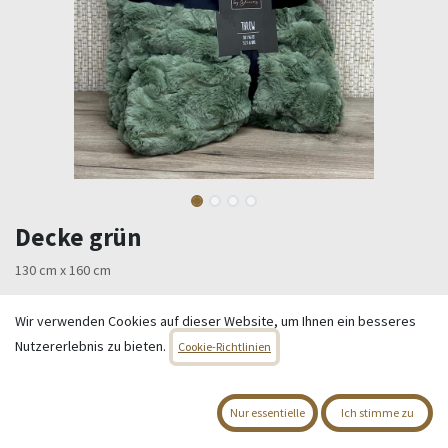
Decke grün
130 cm x 160 cm
59,95
€
Alle Preise inkl. MwSt.
zzgl. Versandkosten
Wir verwenden Cookies auf dieser Website, um Ihnen ein besseres
Nutzererlebnis zu bieten.
Cookie-Richtlinien
Nur 2 Einheiten auf Lager.
IN DEN WARENKORB
Nur essentielle
Ich stimme zu