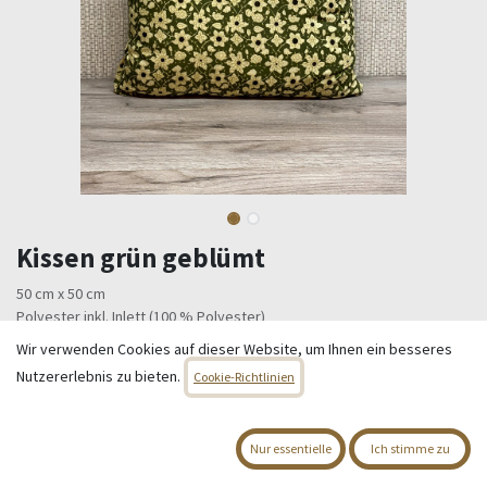
Kissen grün geblümt
50 cm x 50 cm
Polyester inkl. Inlett (100 % Polyester)
Wir verwenden Cookies auf dieser Website, um Ihnen ein besseres
19,95
€
Alle Preise inkl. MwSt.
zzgl. Versandkosten
Nutzererlebnis zu bieten.
Cookie-Richtlinien
Nur 3 Einheiten auf Lager.
Nur essentielle
Ich stimme zu
IN DEN WARENKORB