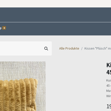
0
Alle Produkte
Kissen "Plüsch" m
K
4
Kus
45 
Mat
Wir
1