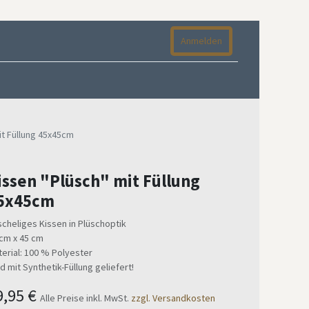
Anmelden
it Füllung 45x45cm
issen "Plüsch" mit Füllung
5x45cm
cheliges Kissen in Plüschoptik
cm x 45 cm
erial: 100 % Polyester
d mit Synthetik-Füllung geliefert!
9,95
€
Alle Preise inkl. MwSt.
zzgl. Versandkosten