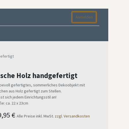
Anmelden
efertigt
ische Holz handgefertigt
bevoll gefertigtes, sommerliches Dekoobjekt mit
chen aus Holz gefertigt zum Stellen.
st sich jedem Einrichtungsstil an!
e: ca. 22 x 23cm
9,95
€
Alle Preise inkl. MwSt.
zzgl. Versandkosten