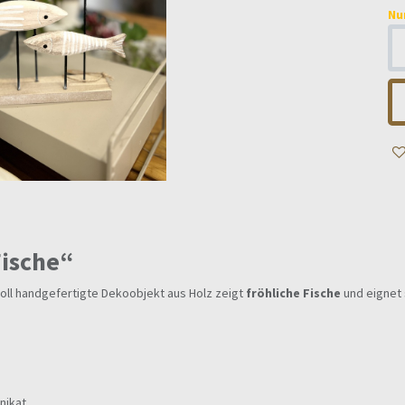
Nu
Fische“
evoll handgefertigte Dekoobjekt aus Holz zeigt
fröhliche Fische
und eignet
nikat