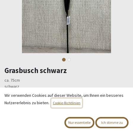
Grasbusch schwarz
ca. 75cm
schwarz
Wir verwenden Cookies auf dieser Website, um Ihnen ein besseres
4,95
€
Alle Preise inkl. MwSt.
zzgl. Versandkosten
Nutzererlebnis zu bieten.
Cookie-Richtlinien
Nur 12 Einheiten auf Lager.
Nur essentielle
Ich stimme zu
IN DEN WARENKORB