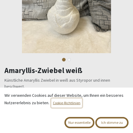
Amaryllis-Zwiebel weiß
Künstliche Amaryllis Zwiebel in weiß aus Styropor und innen
beschwert.
Bietet viele Gestaltungsmöglichkeiten!
Wir verwenden Cookies auf dieser Website, um Ihnen ein besseres
Größe: 20 x 9 cm
Nutzererlebnis zu bieten.
Cookie-Richtlinien
5,95
€
Alle Preise inkl. MwSt.
zzgl. Versandkosten
Nur essentielle
Ich stimme zu
Nicht vorrätig