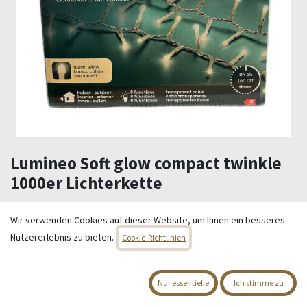
Lumineo Soft glow compact twinkle
1000er Lichterkette
warm weißes Licht
1000 LED´s
Wir verwenden Cookies auf dieser Website, um Ihnen ein besseres
22,5m
Nutzererlebnis zu bieten.
Cookie-Richtlinien
8 Funktionen
Timer 8h on, 16h off
Nur essentielle
Ich stimme zu
39,95
€
Alle Preise inkl. MwSt.
zzgl. Versandkosten