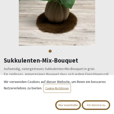
Sukkulenten-Mix-Bouquet
Aufwendig, naturgetreues Sukkulenten-Mix-Bouquet in grün.
Ein zeitloses, immergrünes Bouquet dass sich jedem Einrichtungsstil
anpasst.
Wir verwenden Cookies auf dieser Website, um Ihnen ein besseres
Material: Kunststoff
Nutzererlebnis zu bieten.
Cookie-Richtlinien
Gesamtlänge ca. 24 cm
9,95
€
Alle Preise inkl. MwSt.
zzgl. Versandkosten
Nur essentielle
Ich stimme zu