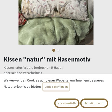
Kissen "natur" mit Hasenmotiv
Kissen naturfarben, bedruckt mit Hasen
sehr schöne Verarbeitung
100 % Baumwolle, incl. Inlett - 100% Polyester
Wir verwenden Cookies auf dieser Website, um Ihnen ein besseres
60 x 40 cm
Nutzererlebnis zu bieten.
Cookie-Richtlinien
39,95
€
Alle Preise inkl. MwSt.
zzgl. Versandkosten
Nur essentielle
Ich stimme zu
Nur 2 Einheiten auf Lager.