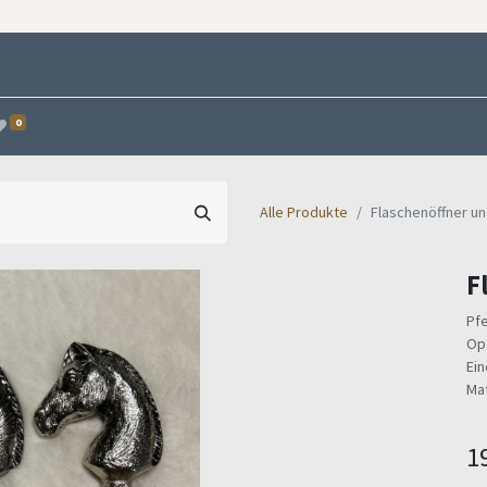
0
Alle Produkte
Flaschenöffner u
F
Pfe
Opt
Ein
Mat
1