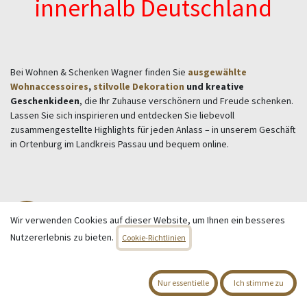
innerhalb Deutschland
Bei Wohnen & Schenken Wagner finden Sie
ausgewählte
Wohnaccessoires
,
stilvolle Dekoration
und kreative
Geschenkideen
, die Ihr Zuhause verschönern und Freude schenken.
Lassen Sie sich inspirieren und entdecken Sie liebevoll
zusammengestellte Highlights für jeden Anlass – in unserem Geschäft
in Ortenburg im Landkreis Passau und bequem online.
Wohnen & Deko
Wir verwenden Cookies auf dieser Website, um Ihnen ein besseres
Bilder & Bilderrahmen
Nutzererlebnis zu bieten.
Cookie-Richtlinien
Blumentöpfe
Kunstpflanzen
Deko-Objekte
Nur essentielle
Ich stimme zu
Schalen
Vasen